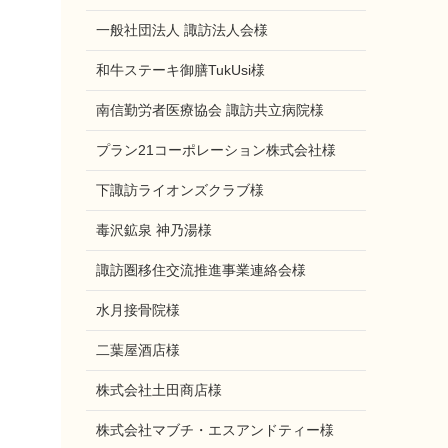
一般社団法人 諏訪法人会様
和牛ステーキ御膳TukUsi様
南信勤労者医療協会 諏訪共立病院様
メ
プラン21コーポレーション株式会社様
下諏訪ライオンズクラブ様
毒沢鉱泉 神乃湯様
諏訪圏移住交流推進事業連絡会様
水月接骨院様
二葉屋酒店様
株式会社土田商店様
株式会社マブチ・エスアンドティー様