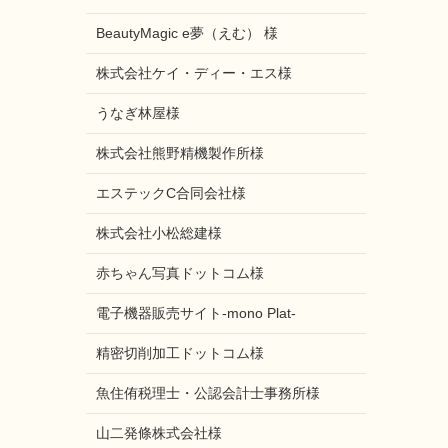
BeautyMagic e夢（えむ） 様
株式会社ケイ・ディー・エス様
うなぎ林屋様
株式会社熊野精機製作所様
エステックC合同会社様
株式会社小松総建様
赤ちゃん写真ドットコム様
電子機器販売サイト-mono Plat-
精密切削加工ドットコム様
魚住侑税理士・公認会計士事務所様
山二発條株式会社様